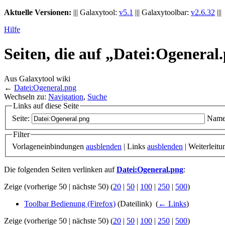
Aktuelle Versionen:
||| Galaxytool:
v5.1
||| Galaxytoolbar:
v2.6.32
|||
Hilfe
Seiten, die auf „Datei:Ogeneral
Aus Galaxytool wiki
←
Datei:Ogeneral.png
Wechseln zu:
Navigation
,
Suche
Links auf diese Seite
Seite:
Name
Filter
Vorlageneinbindungen
ausblenden
| Links
ausblenden
| Weiterleit
Die folgenden Seiten verlinken auf
Datei:Ogeneral.png
:
Zeige (vorherige 50 | nächste 50) (
20
|
50
|
100
|
250
|
500
)
Toolbar Bedienung (Firefox)
(Dateilink) ‎
(
← Links
)
Zeige (vorherige 50 | nächste 50) (
20
|
50
|
100
|
250
|
500
)