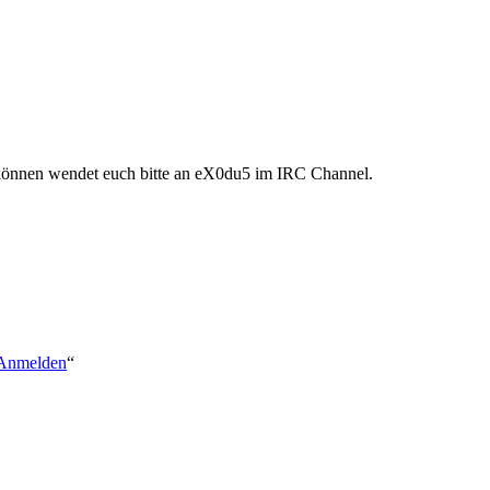
 können wendet euch bitte an eX0du5 im IRC Channel.
l:Anmelden
“