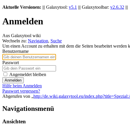
Aktuelle Versionen:
||| Galaxytool:
v5.1
||| Galaxytoolbar:
v2.6.32
|||
Anmelden
Aus Galaxytool wiki
Wechseln zu:
Navigation
,
Suche
Um einen Account zu erhalten mit dem die Seiten bearbeitet werden
Benutzername
Passwort
Angemeldet bleiben
Anmelden
Hilfe beim Anmelden
Passwort vergessen?
Abgerufen von „
http://de.wiki.galaxytool.eu/index.php?title=Spezia
Navigationsmenü
Ansichten