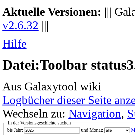
Aktuelle Versionen:
||| Gal
v2.6.32
|||
Hilfe
Datei:Toolbar status3
Aus Galaxytool wiki
Logbücher dieser Seite anz
Wechseln zu:
Navigation
,
S
In der Versionsgeschichte suchen
bis Jahr:
und Monat:
M