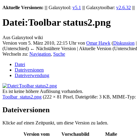
Aktuelle Versionen:
||| Galaxytool:
v5.1
||| Galaxytoolbar:
v2.6.32
|||
Datei:Toolbar status2.png
Aus Galaxytool wiki
Version vom 5. März 2010, 22:15 Uhr von
Omar Hawk
(
Diskussion
(Unterschied) ← Nächstältere Version | Aktuelle Version (Unterschie
Wechseln zu:
Navigation
,
Suche
Datei
Dateiversionen
Dateiverwendung
Es ist keine höhere Auflösung vorhanden.
Toolbar_status2.png
‎
(222 × 81 Pixel, Dateigröße: 3 KB, MIME-Typ:
Dateiversionen
Klicke auf einen Zeitpunkt, um diese Version zu laden.
Version vom
Vorschaubild
Maße