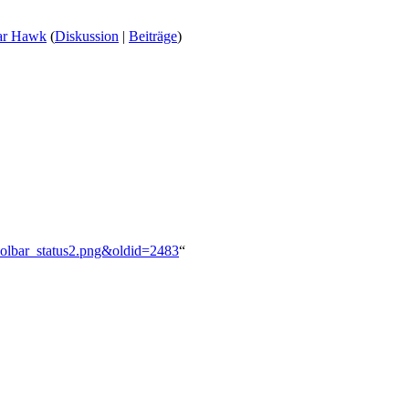
r Hawk
(
Diskussion
|
Beiträge
)
:Toolbar_status2.png&oldid=2483
“