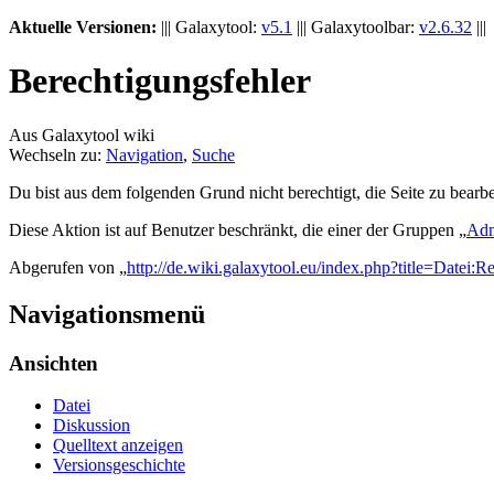
Aktuelle Versionen:
||| Galaxytool:
v5.1
||| Galaxytoolbar:
v2.6.32
|||
Berechtigungsfehler
Aus Galaxytool wiki
Wechseln zu:
Navigation
,
Suche
Du bist aus dem folgenden Grund nicht berechtigt, die Seite zu bearbe
Diese Aktion ist auf Benutzer beschränkt, die einer der Gruppen „
Adm
Abgerufen von „
http://de.wiki.galaxytool.eu/index.php?title=Datei:R
Navigationsmenü
Ansichten
Datei
Diskussion
Quelltext anzeigen
Versionsgeschichte