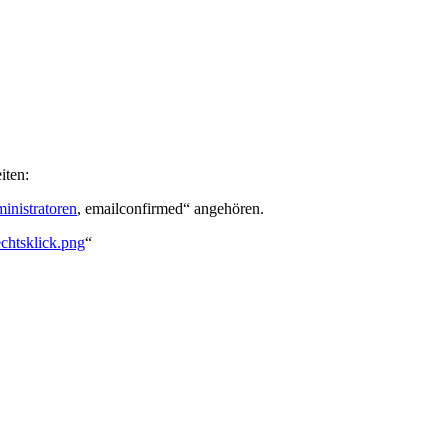
iten:
inistratoren
, emailconfirmed“ angehören.
echtsklick.png
“