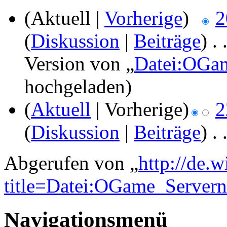
(Aktuell |
Vorherige
)
2
(
Diskussion
|
Beiträge
)
‎
. 
Version von „
Datei:OGa
hochgeladen)
(
Aktuell
| Vorherige)
2
(
Diskussion
|
Beiträge
)
‎
. 
Abgerufen von „
http://de.
title=Datei:OGame_Server
Navigationsmenü